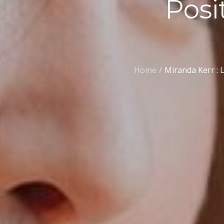
Posi
Home
Miranda Kerr : 