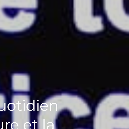
uotidien
ure et la